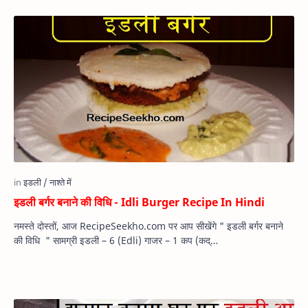
इडली बर्गर बनाने की विधि - Idli Burger Recipe In Hindi
नमस्ते दोस्तों, आज RecipeSeekho.com पर आप सीखेंगे " इडली बर्गर बनाने
की विधि " सामग्री इडली – 6 (Edli) गाजर – 1 कप (कद्…