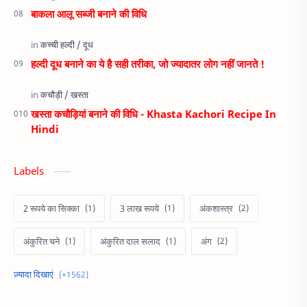
बाकला आलू सब्जी बनाने की विधि
हल्दी दूध बनाने का ये है सही तरीका, जो ज्यादातर लोग नहीं जानते !
खस्ता कचौड़ियां बनाने की विधि - Khasta Kachori Recipe In
Hindi
Labels
2 रूपये का सिक्का
3 लाख रूपये
अंकशास्त्र
अंकुरित चने
अंकुरित दाल सलाद
अंग
अंगूर
अंगूरी
अंजीर
अंजीर कोफ्ता करी
अंडा
अंडे
अखरोट
अचार